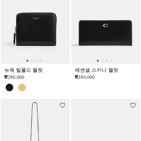
뉴욕 빌폴드 월릿
에센셜 스키니 월릿
₩290,000
₩350,000