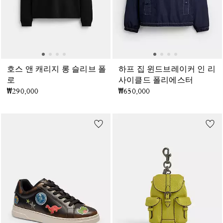
호스 앤 캐리지 롱 슬리브 폴
하프 집 윈드브레이커 인 리
로
사이클드 폴리에스터
₩290,000
₩650,000