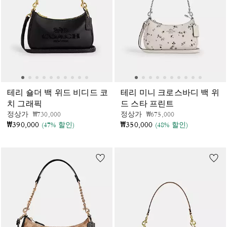
테리 숄더 백 위드 비디드 코
테리 미니 크로스바디 백 위
치 그래픽
드 스타 프린트
가격 인하 전
인하됨
가격 인하 전
인하됨
정상가
₩730,000
정상가
₩675,000
₩390,000
₩350,000
(47% 할인)
(48% 할인)