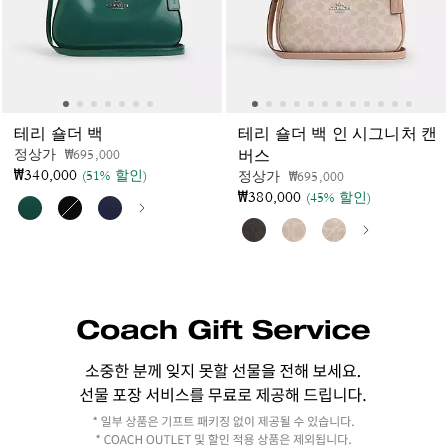
테리 숄더 백
테리 숄더 백 인 시그니처 캔
가격 인하 전
인하됨
정상가
₩695,000
버스
₩340,000
(51% 할인)
가격 인하 전
인하됨
정상가
₩695,000
₩380,000
(45% 할인)