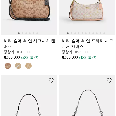
테리 숄더 백 인 시그니처 캔
테리 숄더 백 인 프리티 시그
버스
니처 캔버스
가격 인하 전
인하됨
가격 인하 전
인하됨
정상가
₩810,000
정상가
₩695,000
₩380,000
₩380,000
(53% 할인)
(45% 할인)