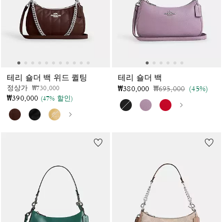
테리 숄더 백 위드 퀼팅
테리 숄더 백
가격 인하 전
인하됨
정상가
₩730,000
가격 인하 전
인하됨
₩380,000
₩695,000
(45%)
₩390,000
(47% 할인)