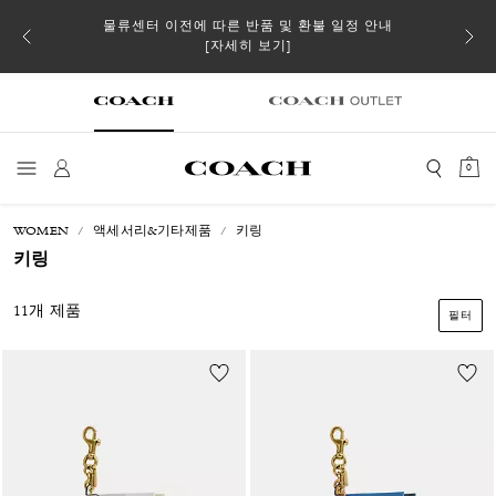
 더스트
물류센터 이전에 따른 반품 및 환불 일정 안내
일부 
[자세히 보기]
0
WOMEN
액세서리&기타제품
키링
키링
11개 제품
필터