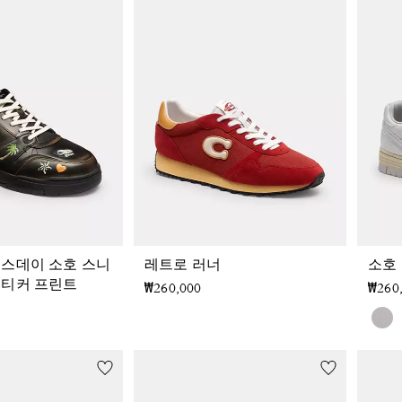
벌스데이 소호 스니
레트로 러너
소호
스티커 프린트
₩260,000
₩260