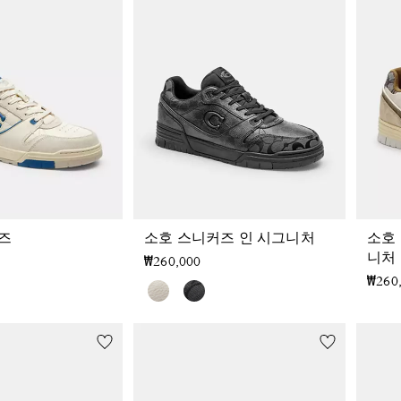
즈
소호 스니커즈 인 시그니처
소호
니처
₩260,000
₩260