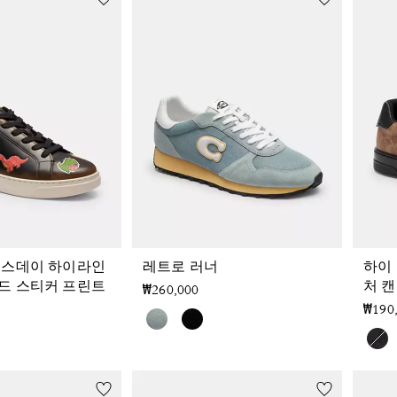
벌스데이 하이라인
레트로 러너
하이
드 스티커 프린트
처 
₩260,000
₩190