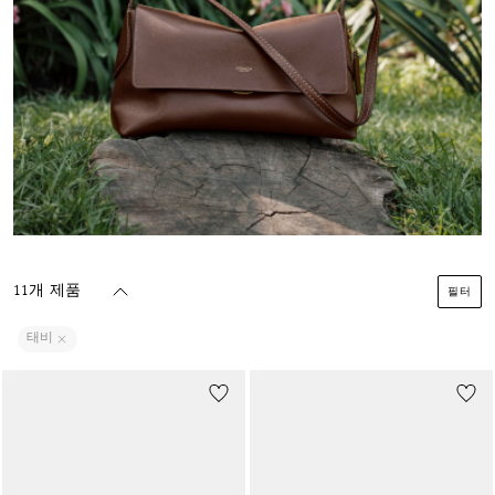
11개 제품
필터
태비