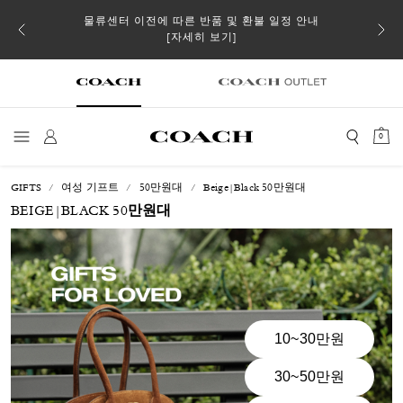
 더스트
물류센터 이전에 따른 반품 및 환불 일정 안내
일부 
[자세히 보기]
0
GIFTS
여성 기프트
50만원대
Beige|Black 50만원대
BEIGE|BLACK 50만원대
10~30만원
30~50만원