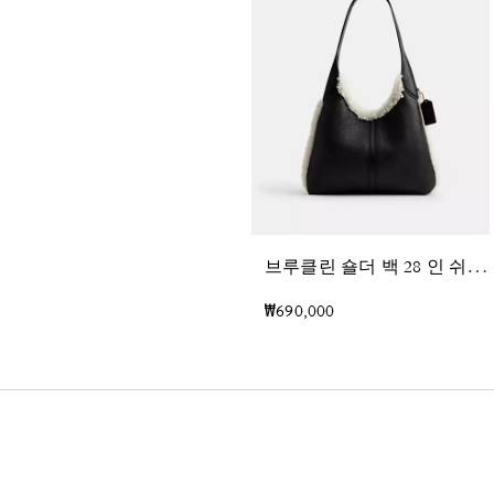
브
루클린 숄더 백 28 인 쉬어링
₩690,000