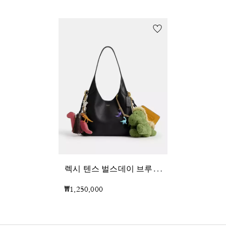
렉
시 텐스 벌스데이 브루클린 숄더 백 28 위드 참
₩1,250,000