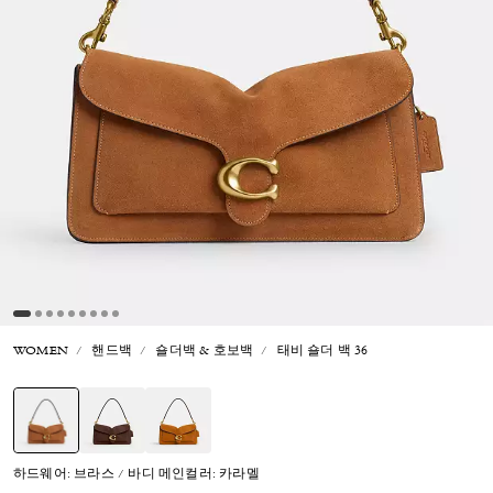
WOMEN
핸드백
숄더백 & 호보백
태비 숄더 백 36
선택됨
하드웨어: 브라스 / 바디 메인컬러: 카라멜