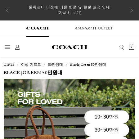
 더스트
물류센터 이전에 따른 반품 및 환불 일정 안내
일부 
[자세히 보기]
0
GIFTS
여성 기프트
50만원대
Black|Green 50만원대
BLACK|GREEN 50만원대
10~30만원
30~50만원