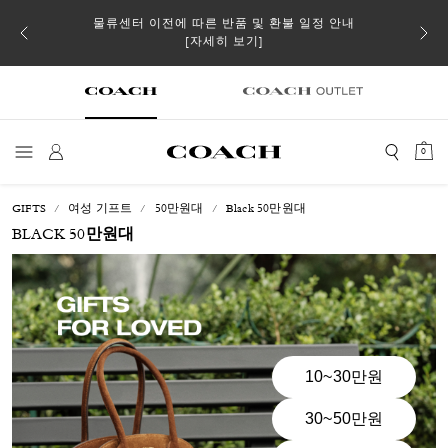
 더스트
물류센터 이전에 따른 반품 및 환불 일정 안내
일부 
[자세히 보기]
0
GIFTS
여성 기프트
50만원대
Black 50만원대
BLACK 50만원대
10~30만원
30~50만원