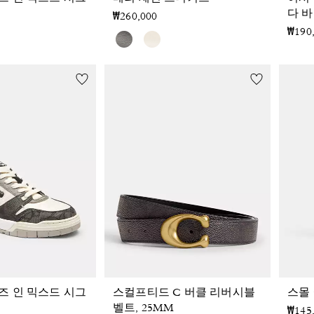
다 바
₩260,000
₩190
즈 인 믹스드 시그
스컬프티드 C 버클 리버시블
스몰 
벨트, 25MM
₩145