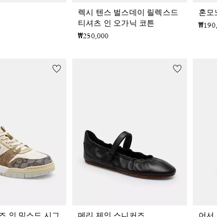
렉시 텐스 벌스데이 릴렉스드
혼모노
티셔츠 인 오가닉 코튼
₩190
₩250,000
즈 인 믹스드 시그
메리 제인 스니커즈
어서