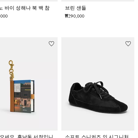
 바이 성해나 북 백 참
브린 샌들
,000
₩290,000
 오세요, 휴남동 서점입니
소프트 스니커즈 인 시그니처