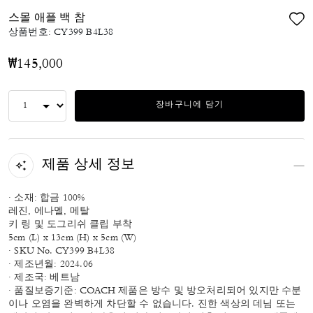
스몰 애플 백 참
상품번호:
CY399 B4L38
₩145,000
장바구니에 담기
제품 상세 정보
· 소재: 합금 100%
레진, 에나멜, 메탈
키 링 및 도그리쉬 클립 부착
5cm (L) x 13cm (H) x 5cm (W)
· SKU No. CY399 B4L38
· 제조년월: 2024.06
· 제조국: 베트남
· 품질보증기준: COACH 제품은 방수 및 방오처리되어 있지만 수분
이나 오염을 완벽하게 차단할 수 없습니다. 진한 색상의 데님 또는