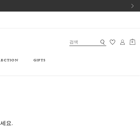
0
LECTION
GIFTS
세요.