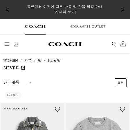
 더스트
물류센터 이전에 따른 반품 및 환불 일정 안내
일부 
[자세히 보기]
0
WOMEN
의류
탑
Silver 탑
SILVER 탑
2개 제품
필터
Silver
NEW ARRIVAL