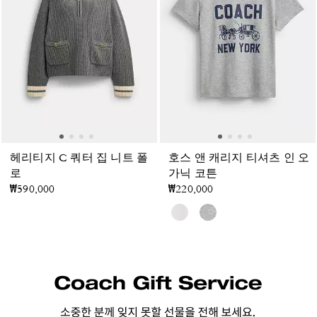
헤리티지 C 쿼터 집 니트 폴
호스 앤 캐리지 티셔츠 인 오
로
가닉 코튼
₩590,000
₩220,000