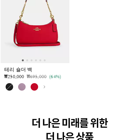
테리 숄더 백
가격 인하 전
인하됨
₩250,000
₩695,000
(64%)