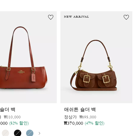
NEW ARRIVAL
 숄더 백
애쉬튼 숄더 백
가격 인하 전
인하됨
가격 인하 전
인하됨
가
₩810,000
정상가
₩695,000
,000
₩370,000
(52% 할인)
(47% 할인)