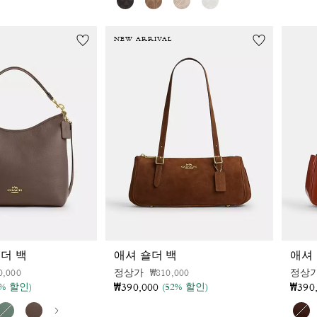
NEW ARRIVAL
숄더 백
애셔 숄더 백
애셔
인하 전
인하됨
가격 인하 전
인하됨
0,000
정상가
₩810,000
정상
₩390,000
₩390
2% 할인)
(52% 할인)