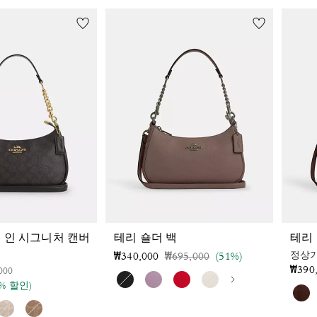
백 인 시그니처 캔버
테리 숄더 백
테리 
가격 인하 전
인하됨
정상
₩340,000
₩695,000
(51%)
₩390
인하 전
인하됨
000
5% 할인)