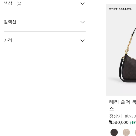
색상
(1)
BEST SELLER
컬렉션
가격
테리 숄더 
스
가격 
정상가
₩695,
₩380,000
(4