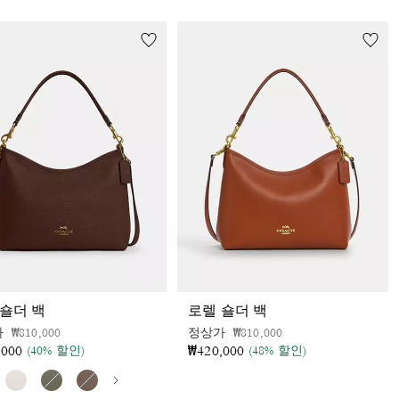
 숄더 백
로렐 숄더 백
가격 인하 전
인하됨
가격 인하 전
인하됨
가
₩810,000
정상가
₩810,000
,000
₩420,000
(40% 할인)
(48% 할인)