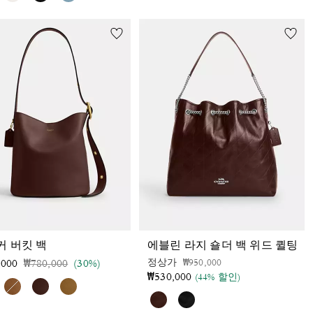
커 버킷 백
에블린 라지 숄더 백 위드 퀼팅
가격 인하 전
인하됨
가격 인하 전
인하됨
정상가
₩950,000
,000
₩780,000
(30%)
₩530,000
(44% 할인)