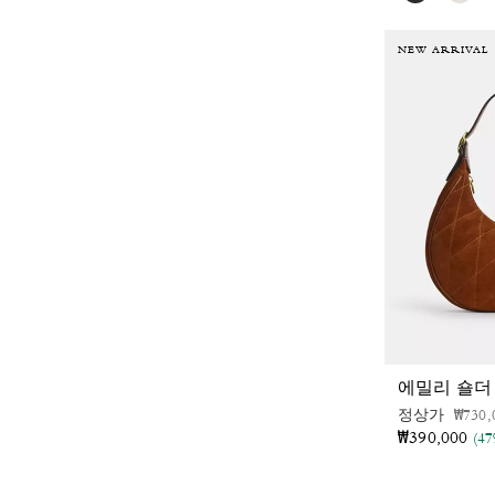
NEW ARRIVAL
에밀리 숄더
가격 
정상가
₩730,
₩390,000
(4