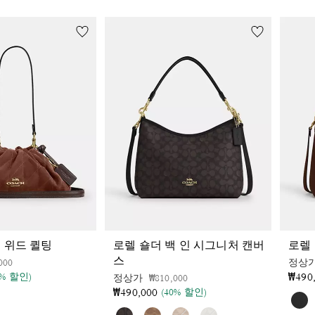
 위드 퀼팅
로렐 숄더 백 인 시그니처 캔버
로렐
스
인하 전
인하됨
000
정상
₩490
4% 할인)
가격 인하 전
인하됨
정상가
₩810,000
₩490,000
(40% 할인)