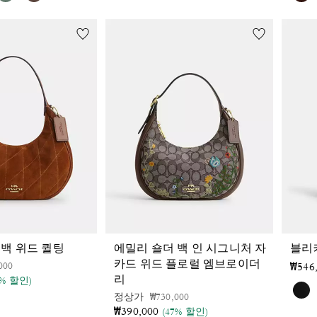
 백 위드 퀼팅
에밀리 숄더 백 인 시그니처 자
블리
카드 위드 플로럴 엠브로이더
인하 전
인하됨
000
₩546
리
7% 할인)
가격 인하 전
인하됨
정상가
₩730,000
₩390,000
(47% 할인)