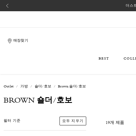
더스트
매장찾기
BEST
COLL
Outlet
가방
숄더/호보
Brown 숄더/호보
BROWN 숄더/호보
모두 지우기
필터 기준
19개 제품