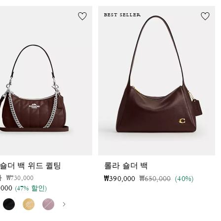
BEST SELLER
숄더 백 위드 퀼팅
롤라 숄더 백
가격 인하 전
인하됨
가
₩730,000
가격 인하 전
인하됨
₩390,000
₩650,000
(40%)
,000
(47% 할인)