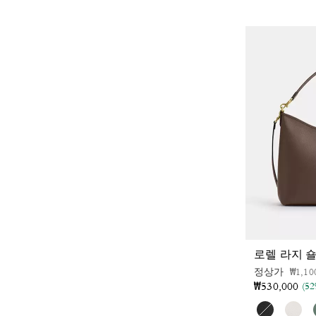
로렐 라지 
가격 
정상가
₩1,10
₩530,000
(5