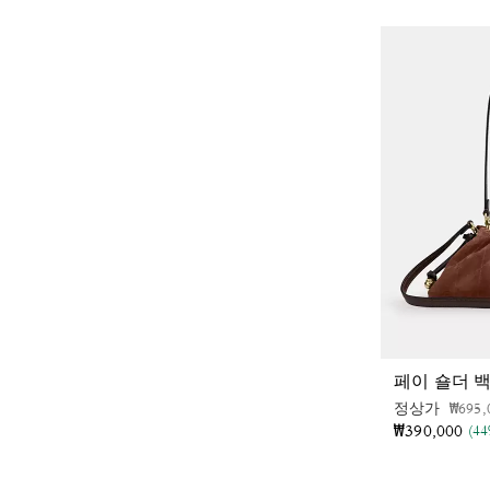
페이 숄더 백
가격 
정상가
₩695,
₩390,000
(4