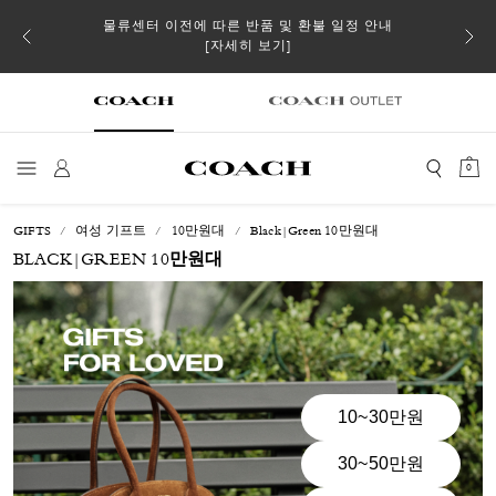
 더스트
물류센터 이전에 따른 반품 및 환불 일정 안내
일부 
[자세히 보기]
0
GIFTS
여성 기프트
10만원대
Black|Green 10만원대
BLACK|GREEN 10만원대
10~30만원
30~50만원