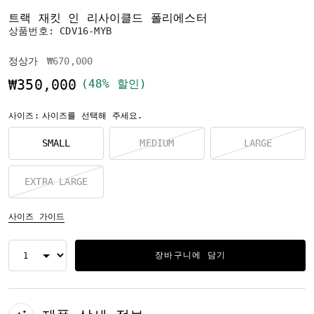
트랙 재킷 인 리사이클드 폴리에스터
상품번호:
CDV16-MYB
가격 인하 전
인하됨
정상가
₩670,000
₩350,000
(48% 할인)
사이즈:
사이즈를 선택해 주세요.
SMALL
MEDIUM
LARGE
EXTRA LARGE
사이즈 가이드
장바구니에 담기