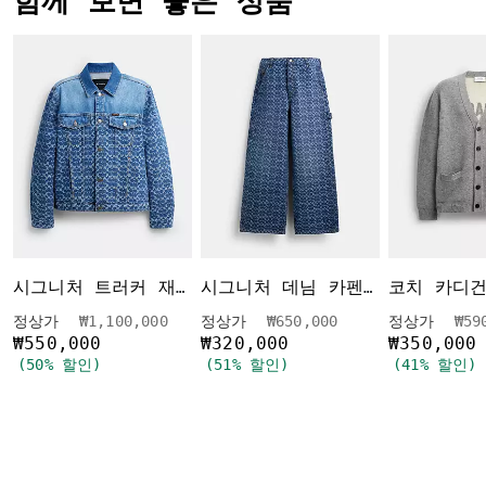
함께 보면 좋은 상품
코치 카디
시그니처 트러커 재킷 인 오가닉 코튼
시그니처 데님 카펜터 팬츠 인 오가닉 코튼
가격 인하 전
인하됨
가격 인하 전
인하됨
가격
정상가
₩1,100,000
정상가
₩650,000
정상가
₩59
₩550,000
₩320,000
₩350,000
(50% 할인)
(51% 할인)
(41% 할인)