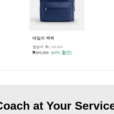
테일러 백팩
가격 인하 전
인하됨
정상가
₩1,100,000
(64% 할인)
₩400,000
Coach at Your Service