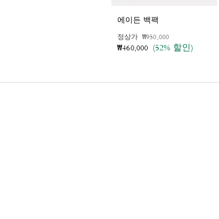
에이든 백팩
가격 인하 전
인하됨
정상가
₩950,000
(52% 할인)
₩460,000