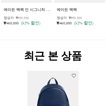
에
이든 백팩 인 시그니처 캔버스
에이든 백팩
가격 인하 전
인하됨
가격 인하 전
인하됨
정상가
₩950,000
정상가
₩950,000
(52% 할인)
(52% 할인)
₩460,000
₩460,000
최근 본 상품