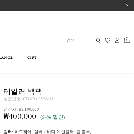
0
RANCE
GIFT
테일러 백팩
상품번호:
CDX93 SVSMU
가격 인하 전
인하됨
정상가
₩1,100,000
₩400,000
(64% 할인)
컬러:
하드웨어: 실버 / 바디 메인컬러: 딥 블루,