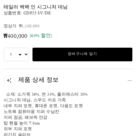
테일러 백팩 인 시그니처 데님
상품번호:
CDF23 SV/DE
가격 인하 전
인하됨
정상가
₩1,100,000
(64% 할인)
₩400,000
장바구니에 담기
제품 상세 정보
· 소재: 소가죽 36%, 면 34%, 폴리에스터 30%
시그니처 데님, 스무드 카프 가죽
내부 지퍼 포켓, 휴대폰 포켓, 다용도 포켓
노트북 컴퓨터용 지퍼 수납칸
지퍼 잠금, 패브릭 안감
탑 핸들 높이 7.5cm
외부 지퍼 포켓
러기지 슬리브