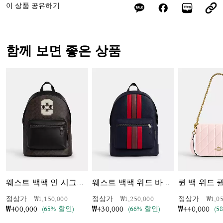
이 상품 공유하기
함께 보면 좋은 상품
퀸 백 위드 
웨스트 백팩 인 시그니처 캔버스 위드 바시티 그래픽
웨스트 백팩 위드 바시티 스트라이프
가격 인하 전
인하됨
가격 인하 전
인하됨
가격 
정상가
₩1,150,000
정상가
₩1,250,000
정상가
₩1,0
(65% 할인)
(66% 할인)
(5
₩400,000
₩430,000
₩440,000