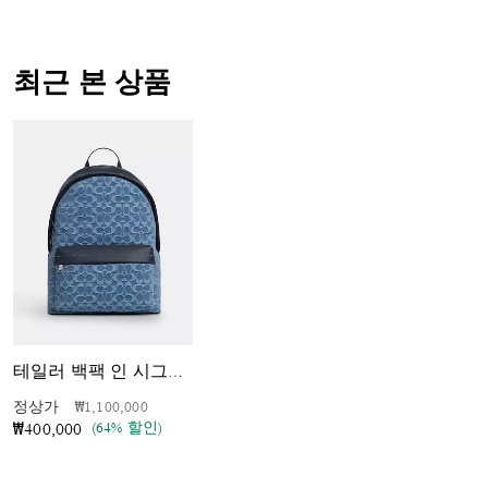
최근 본 상품
테일러 백팩 인 시그니처 데님
가격 인하 전
인하됨
정상가
₩1,100,000
(64% 할인)
₩400,000