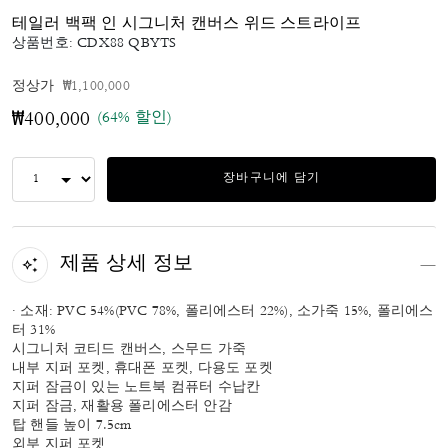
테일러 백팩 인 시그니처 캔버스 위드 스트라이프
상품번호:
CDX88 QBYTS
가격 인하 전
인하됨
정상가
₩1,100,000
(64% 할인)
₩400,000
장바구니에 담기
제품 상세 정보
· 소재: PVC 54%(PVC 78%, 폴리에스터 22%), 소가죽 15%, 폴리에스
터 31%
시그니처 코티드 캔버스, 스무드 가죽
내부 지퍼 포켓, 휴대폰 포켓, 다용도 포켓
지퍼 잠금이 있는 노트북 컴퓨터 수납칸
지퍼 잠금, 재활용 폴리에스터 안감
탑 핸들 높이 7.5cm
외부 지퍼 포켓