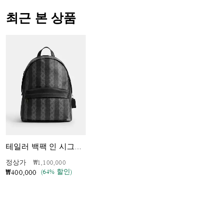
최근 본 상품
테일러 백팩 인 시그니처 캔버스 위드 스트라이프
가격 인하 전
인하됨
정상가
₩1,100,000
(64% 할인)
₩400,000