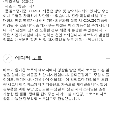
· 제조년월: 2025.12
· 제조국: 방글라데시
· 품질보증기준: COACH 제품은 방수 및 방오처리되어 있지만 수분
이나 오염을 완벽하게 차단할 수 없습니다. 진한 색상의 데님 또는
대량의 안료 염료가 사용된 기타 의류와의 접촉 시 COACH 제품에
이염될 수 있습니다. 습기와 잦은 마찰은 이염 가능성을 증가시킵니
다. 직사광선에 장시간 노출될 경우 제품이 손상될 수 있습니다. 가
죽은 시간이 지남에 따라 변하는 천연 소재입니다. 패브릭에 발생한
얼룩의 대부분은 젖은 천 및 저자극성 비누로 지울 수 있습니다.
에디터 노트
빠르고 활기찬 뉴욕의 에너지에서 영감을 받은 택시 토트는 바쁜 일
상을 살아가는 이들을 위한 디자인입니다. 출퇴근길에도, 주말 나들
이에도, 어디에서나 완벽하게 어울리는 이 컴팩트한 캐리올은 초경
량 시그니처 캔버스와 베지터블탠드 가죽으로 제작됐습니다. 일상
필수품을 위한 수납 공간으로 구성된 이 상단 지퍼 스타일은 조절
가능한 탑 핸들, 형태를 잡아주는 사이드 심 바인딩, 크로스바디로
활용 가능한 탈부착형 스트랩으로 완성했습니다.