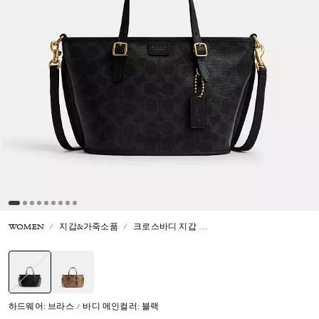
WOMEN
지갑&가죽소품
크로스바디 지갑
택시 토트 백 21 인 시그니
선택됨
하드웨어: 브라스 / 바디 메인컬러: 블랙