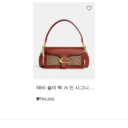
태
비 숄더 백 26 인 시그니처 캔버스
₩790,000