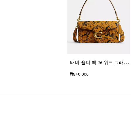
태
비 숄더 백 26 위드 그래피티 프린트
₩840,000