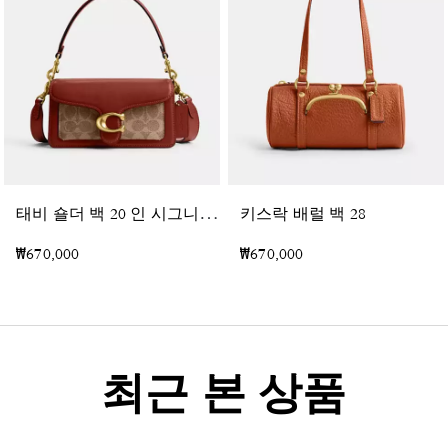
태
비 숄더 백 20 인 시그니처 캔버스
키스락 배럴 백 28
₩670,000
₩670,000
최근 본 상품