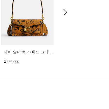
태
비 숄더 백 20 위드 그래피티 프린트
체인 태비 숄더 백
₩720,000
₩820,000