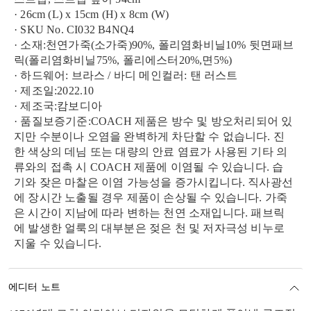
· 26cm (L) x 15cm (H) x 8cm (W)
· SKU No. CI032 B4NQ4
· 소재:천연가죽(소가죽)90%, 폴리염화비닐10% 뒷면패브
릭(폴리염화비닐75%, 폴리에스터20%,면5%)
· 하드웨어: 브라스 / 바디 메인컬러: 탠 러스트
· 제조일:2022.10
· 제조국:캄보디아
· 품질보증기준:COACH 제품은 방수 및 방오처리되어 있
지만 수분이나 오염을 완벽하게 차단할 수 없습니다. 진
한 색상의 데님 또는 대량의 안료 염료가 사용된 기타 의
류와의 접촉 시 COACH 제품에 이염될 수 있습니다. 습
기와 잦은 마찰은 이염 가능성을 증가시킵니다. 직사광선
에 장시간 노출될 경우 제품이 손상될 수 있습니다. 가죽
은 시간이 지남에 따라 변하는 천연 소재입니다. 패브릭
에 발생한 얼룩의 대부분은 젖은 천 및 저자극성 비누로
지울 수 있습니다.
에디터 노트