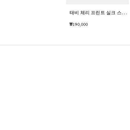
태
비 체리 프린트 실크 스퀘어 스카프
₩190,000