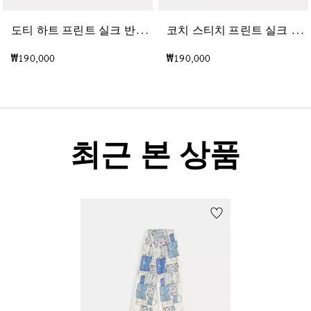
도
티 하트 프린트 실크 반다나
코
치 스티치 프린트 실크 스트레이트 스키니 스카프
₩190,000
₩190,000
최근 본 상품