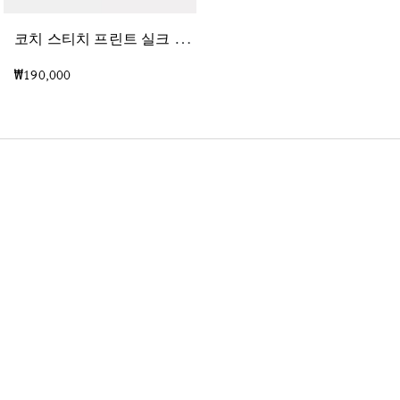
코
치 스티치 프린트 실크 반다나
스
택드 태비 백 프린트 실크 스키니 스카프
₩190,000
₩120,000