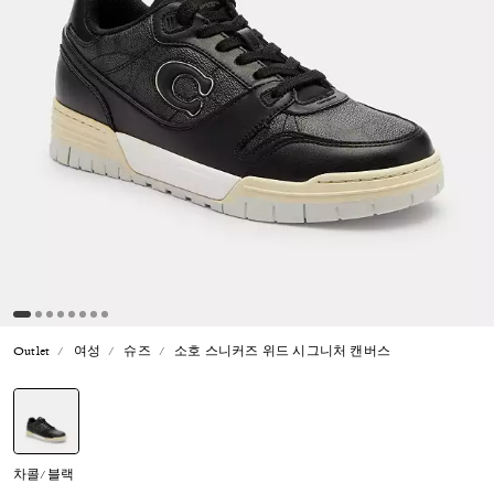
Outlet
여성
슈즈
소호 스니커즈 위드 시그니처 캔버스
선택됨
차콜/블랙