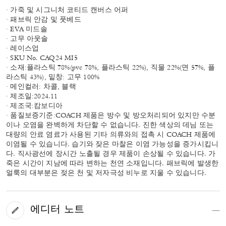
· 가죽 및 시그니처 코티드 캔버스 어퍼
· 패브릭 안감 및 풋베드
· EVA 미드솔
· 고무 아웃솔
· 레이스업
· SKU No. CAQ24 MI5
· 소재:플라스틱 78%(pvc 78%, 플라스틱 22%), 직물 22%(면 57%, 플
라스틱 43%), 밑창: 고무 100%
· 메인컬러: 차콜, 블랙
· 제조일:2024.11
· 제조국:캄보디아
· 품질보증기준:COACH 제품은 방수 및 방오처리되어 있지만 수분
이나 오염을 완벽하게 차단할 수 없습니다. 진한 색상의 데님 또는
대량의 안료 염료가 사용된 기타 의류와의 접촉 시 COACH 제품에
이염될 수 있습니다. 습기와 잦은 마찰은 이염 가능성을 증가시킵니
다. 직사광선에 장시간 노출될 경우 제품이 손상될 수 있습니다. 가
죽은 시간이 지남에 따라 변하는 천연 소재입니다. 패브릭에 발생한
얼룩의 대부분은 젖은 천 및 저자극성 비누로 지울 수 있습니다.
에디터 노트