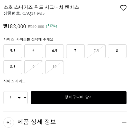
소호 스니커즈 위드 시그니처 캔버스
상품번호:
CAQ24-MI5
(30%)
₩182,000
가격 인하 전
인하됨
₩260,000
사이즈:
사이즈를 선택해 주세요.
5.5
6
6.5
7
7.5
8
8.5
9
10
사이즈 가이드
장바구니에 담기
제품 상세 정보