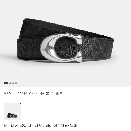
MEN
액세서리&기타제품
벨트
스컬프티드 C 버클 리버시블 벨트, 38
선택됨
하드웨어: 블랙 시그니처 / 바디 메인컬러: 블랙,