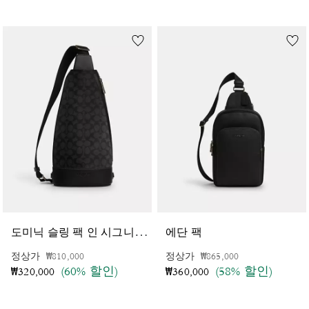
도
미닉 슬링 팩 인 시그니처 캔버스
에단 팩
가격 인하 전
인하됨
가격 인하 전
인하됨
정상가
₩810,000
정상가
₩865,000
(60% 할인)
(58% 할인)
₩320,000
₩360,000