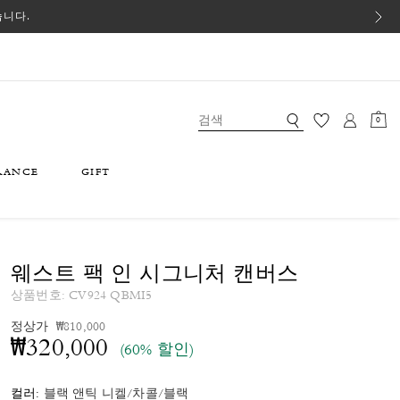
습니다.
0
RANCE
GIFT
웨스트 팩 인 시그니처 캔버스
상품번호:
CV924 QBMI5
가격 인하 전
인하됨
정상가
₩810,000
₩320,000
(60% 할인)
컬러:
블랙 앤틱 니켈/차콜/블랙