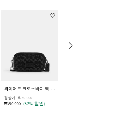
와
이어트 크로스바디 백 인 시그니처 데님
플
레처 크로스바디 백 인 시그니처 캔버스
가격 인하 전
인하됨
정상가
₩730,000
가격 인하 전
인하됨
정상가
₩675,000
(52% 할인)
(45% 할인)
₩350,000
₩370,000