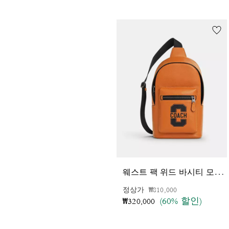
웨
스트 팩 위드 바시티 모티프
가격 인하 전
인하됨
정상가
₩810,000
(60% 할인)
₩320,000