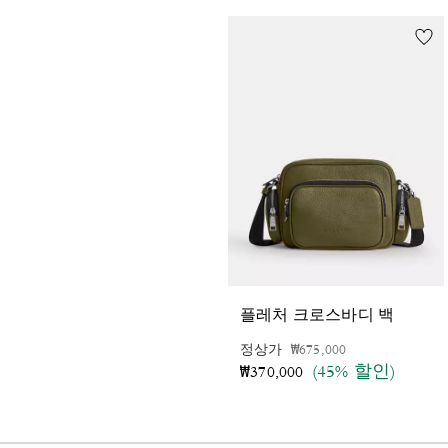
플레처 크로스바디 백
가격 인하 전
인하됨
정상가
₩675,000
(45% 할인)
₩370,000