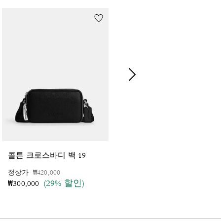
플
레처 크로스바디 백 인 러브드 레더
콜튼 크로스바디 백 19
가격 인하 전
인하됨
정상가
₩420,000
가격 인하 전
인하됨
정상가
₩675,000
(29% 할인)
(45% 할인)
₩300,000
₩370,000