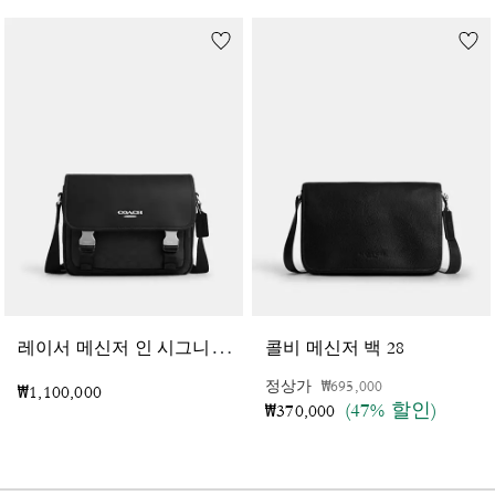
레
이서 메신저 인 시그니처 자카드
콜비 메신저 백 28
가격 인하 전
인하됨
정상가
₩695,000
₩1,100,000
(47% 할인)
₩370,000