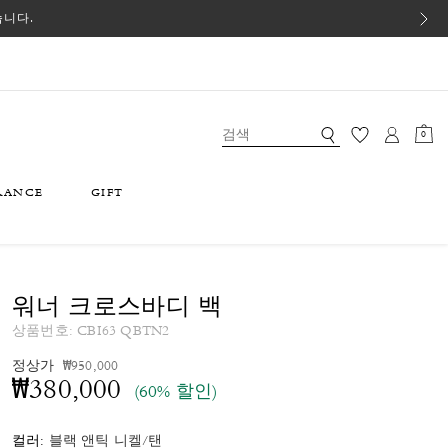
습니다.
0
RANCE
GIFT
워너 크로스바디 백
상품번호:
CBI63 QBTN2
가격 인하 전
인하됨
정상가
₩950,000
₩380,000
(60% 할인)
컬러:
블랙 앤틱 니켈/탠