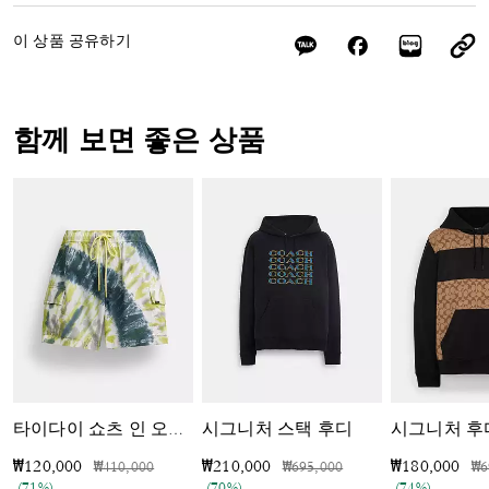
이 상품 공유하기
함께 보면 좋은 상품
시그니처 스택 후디
시그니처 후
타이다이 쇼츠 인 오가닉 코튼
가격 인하 전
인하됨
가격 인하 전
인하됨
가
₩120,000
₩210,000
₩180,000
₩410,000
₩695,000
₩6