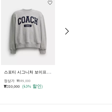
스
포티 시그니처 보이프렌드 크루넥 스웻셔츠
타
이거 프린트 실크 와이드 스키니 스카프
가격 인하 전
인하됨
정상가
₩595,000
가격 인하 전
인하됨
정상가
₩190,000
(53% 할인)
(40% 할인)
₩280,000
₩114,000