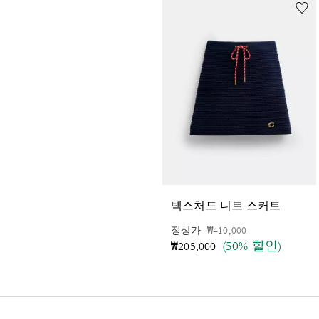
텍스처드 니트 스커트
가격 인하 전
인하됨
정상가
₩410,000
(50% 할인)
₩205,000