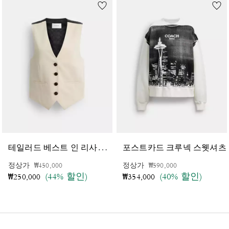
테
일러드 베스트 인 리사이클드 폴리에스터
포스트카드 크루넥 스웻셔츠
가격 인하 전
인하됨
가격 인하 전
인하됨
정상가
₩450,000
정상가
₩590,000
(44% 할인)
(40% 할인)
₩250,000
₩354,000