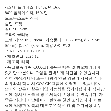
· 소재: 폴리에스터 84%, 면 16%
84% 폴리에스터, 16% 면
드로우스트링 잠금
슬립 포켓
길이: 61.5cm
드라이클리닝
모델 키: 5'10" (178cm), 가슴둘레: 31" (79cm), 허리: 24"
(61cm), 힙: 35" (89cm), 착용 사이즈: 2
· SKU No. CDH70 B5H
· 제조년월: 2025.12
· 제조국: 태국
· 품질보증기준: COACH 제품은 방수 및 방오처리되어
있지만 수분이나 오염을 완벽하게 차단할 수 없습니다.
진한 색상의 데님 또는 대량의 안료 염료가 사용된 기타
의류와의 접촉 시 COACH 제품에 이염될 수 있습니다.
습기와 잦은 마찰은 이염 가능성을 증가시킵니다. 직사광
선에 장시간 노출될 경우 제품이 손상될 수 있습니다. 가
죽은 시간이 지남에 따라 변하는 천연 소재입니다. 패브
릭에 발생한 얼룩의 대부분은 젖은 천 및 저자극성 비누
로 지울 수 있습니다.