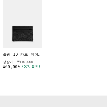
슬림 ID 카드 케이스 인 시그니처 캔버스
가격 인하 전
인하됨
정상가
₩140,000
₩60,000
(57% 할인)