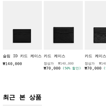
슬림 ID 카드 케이스
카드 케이스
가격 인하 전
인하됨
가격
₩140,000
정상가
₩140,000
정상가
₩14
₩70,000
₩70,000
(50% 할인)
(
최근 본 상품