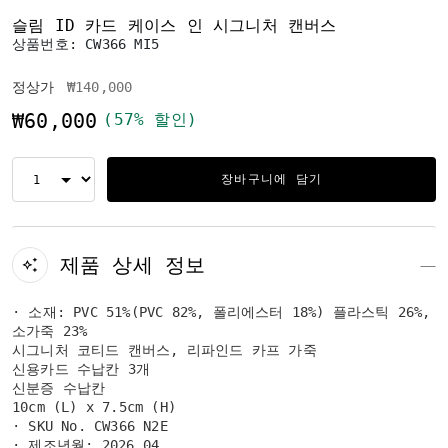
슬림 ID 카드 케이스 인 시그니처 캔버스
상품번호:
CW366 MI5
가격 인하 전
인하됨
정상가
₩140,000
₩60,000
(57% 할인)
장바구니에 담기
제품 상세 정보
· 소재: PVC 51%(PVC 82%, 폴리에스터 18%) 플라스틱 26%,
소가죽 23%
시그니처 코티드 캔버스, 리파인드 카프 가죽
신용카드 수납칸 3개
신분증 수납칸
10cm (L) x 7.5cm (H)
· SKU No. CW366 N2E
· 제조년월: 2026.04