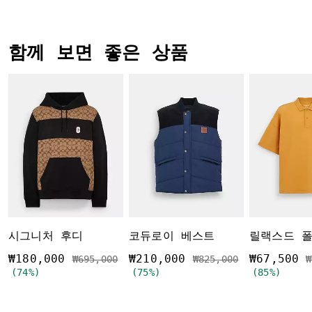
함께 보면 좋은 상품
시그니처 후디
코듀로이 베스트
릴랙스드 
₩180,000
₩210,000
₩67,500
가격 인하 전
인하됨
가격 인하 전
인하됨
₩695,000
₩825,000
₩
(74%)
(75%)
(85%)