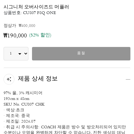
시그니처 오버사이즈드 머플러
상품번호:
CU807 F8Q ONE
가격 인하 전
인하됨
정상가
₩400,000
(52% 할인)
₩190,000
품절
제품 상세 정보
97% 울, 3% 캐시미어
193cm x 48cm
SKU No. CU807 CHK
· 색상:초크
· 제조국: 중국
· 제조일: 2024.07
· 취급 시 주의사항: COACH 제품은 방수 및 방오처리되어 있지만
수분이나 오염을 완벽하게 차단할 수 없습니다. 진한 색상의 데님