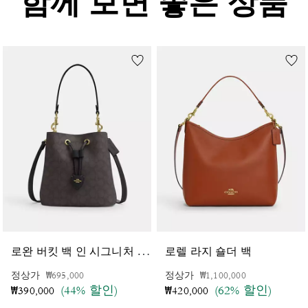
함께 보면 좋은 상품
로
완 버킷 백 인 시그니처 캔버스
로렐 라지 숄더 백
가격 인하 전
인하됨
가격 인하 전
인하됨
정상가
₩695,000
정상가
₩1,100,000
(44% 할인)
(62% 할인)
₩390,000
₩420,000