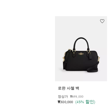
로완 사첼 백
가격 인하 전
인하됨
정상가
₩695,000
(45% 할인)
₩380,000