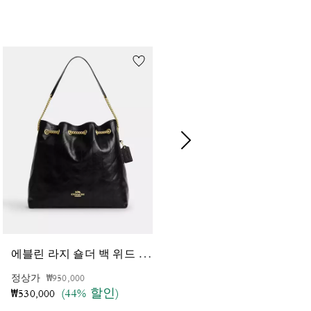
에
블린 라지 숄더 백 위드 퀼팅
테
리 숄더 백 인 시그니처 캔버스
가격 인하 전
인하됨
정상가
₩950,000
가격 인하 전
인하됨
정상가
₩695,000
(44% 할인)
(45% 할인)
₩530,000
₩380,000