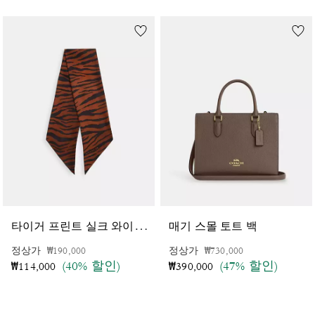
타
이거 프린트 실크 와이드 스키니 스카프
매기 스몰 토트 백
가격 인하 전
인하됨
가격 인하 전
인하됨
정상가
₩190,000
정상가
₩730,000
(40% 할인)
(47% 할인)
₩114,000
₩390,000