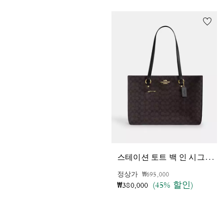
스
테이션 토트 백 인 시그니처 캔버스
가격 인하 전
인하됨
정상가
₩695,000
(45% 할인)
₩380,000