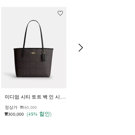
미
디엄 시티 토트 백 인 시그니처 캔버스
콜
튼 크로스바디 백 25 인 시그니처 캔버스
가격 인하 전
인하됨
정상가
₩550,000
가격 인하 전
인하됨
정상가
₩500,000
(45% 할인)
(36% 할인)
₩300,000
₩320,000