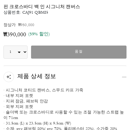
핀 크로스바디 백 인 시그니처 캔버스
상품번호:
CAJ91 QBMI5
가격 인하 전
인하됨
정상가
₩950,000
(59% 할인)
₩390,000
품절
제품 상세 정보
· 시그니처 코티드 캔버스, 스무드 카프 가죽
· 내부 지퍼 포켓
· 지퍼 잠금, 패브릭 안감
· 외부 지퍼 포켓
· 숄더백 또는 크로스바디로 사용할 수 있는 조절 가능한 스트랩 높
이 71cm
· 31.5cm (L) x 23.5cm (H) x 9.5cm (W)
· 소재: pvc 패브릭 80%( pvc 78%, 폴리에스터 22%), 소가죽 20%