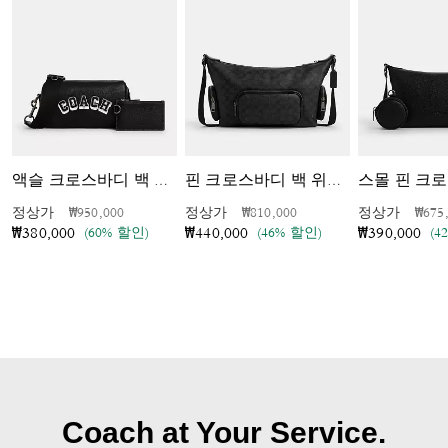
액슬 크로스바디 백 위드 바시티 모티프
핀 크로스바디 백 위드 포켓 인 시그니처 캔버스
가격 인하 전
인하됨
가격 인하 전
인하됨
가격 
정상가
₩950,000
정상가
₩810,000
정상가
₩675
(60% 할인)
(46% 할인)
(4
₩380,000
₩440,000
₩390,000
Coach at Your Service.