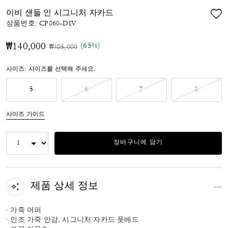
이비 샌들 인 시그니처 자카드
상품번호:
CP860-DIV
(65%)
₩140,000
가격 인하 전
인하됨
₩405,000
사이즈:
사이즈를 선택해 주세요.
5
6
7
8
사이즈 가이드
장바구니에 담기
제품 상세 정보
· 가죽 어퍼
· 인조 가죽 안감, 시그니처 자카드 풋베드