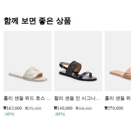
함께 보면 좋은 상품
홀리 샌들 위
홀리 샌들 위드 호스 앤 캐리지 프린트
할리 샌들 인 시그니처 자카드
가격 인하 전
인하됨
가격 인하 전
인하됨
₩162,000
₩140,000
₩270,000
₩270,000
₩405,000
(40%)
(65%)