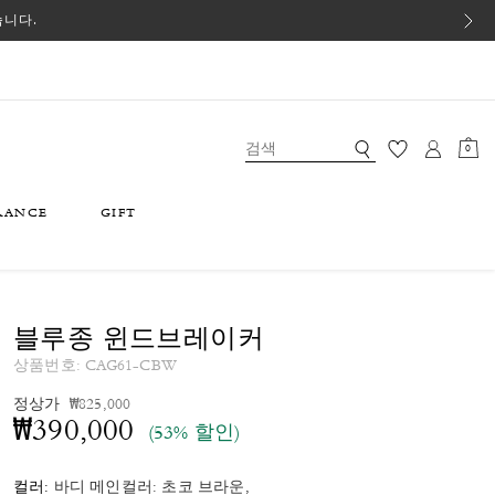
습니다.
0
RANCE
GIFT
블루종 윈드브레이커
상품번호:
CAG61-CBW
가격 인하 전
인하됨
정상가
₩825,000
₩390,000
(53% 할인)
컬러:
바디 메인컬러: 초코 브라운,