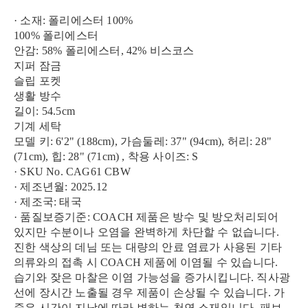
· 소재: 폴리에스터 100%
100% 폴리에스터
안감: 58% 폴리에스터, 42% 비스코스
지퍼 잠금
슬립 포켓
생활 방수
길이: 54.5cm
기계 세탁
모델 키: 6'2" (188cm), 가슴둘레: 37" (94cm), 허리: 28"
(71cm), 힙: 28" (71cm) , 착용 사이즈: S
· SKU No. CAG61 CBW
· 제조년월: 2025.12
· 제조국: 태국
· 품질보증기준: COACH 제품은 방수 및 방오처리되어
있지만 수분이나 오염을 완벽하게 차단할 수 없습니다.
진한 색상의 데님 또는 대량의 안료 염료가 사용된 기타
의류와의 접촉 시 COACH 제품에 이염될 수 있습니다.
습기와 잦은 마찰은 이염 가능성을 증가시킵니다. 직사광
선에 장시간 노출될 경우 제품이 손상될 수 있습니다. 가
죽은 시간이 지남에 따라 변하는 천연 소재입니다. 패브