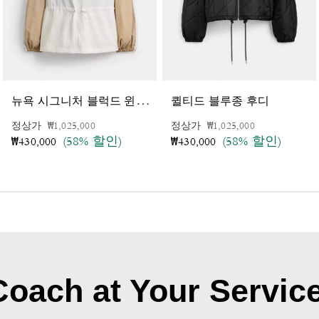
뉴
욕 시그니처 블럭드 윈드브레이커 인 리사이클드 폴리아미드
퀼티드 블루종 후디
가격 인하 전
인하됨
가격 인하 전
인하됨
정상가
₩1,025,000
정상가
₩1,025,000
(58% 할인)
(58% 할인)
₩430,000
₩430,000
Coach at Your Service