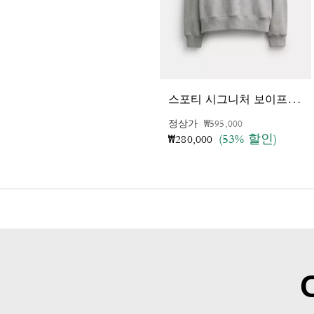
스
포티 시그니처 보이프렌드 크루넥 스웻셔츠
가격 인하 전
인하됨
정상가
₩595,000
(53% 할인)
₩280,000