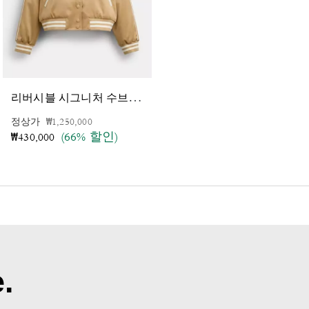
리
버시블 시그니처 수브니어 바시티 재킷
시
그니처 자카드 퍼퍼 베스트 인 리사이클드 폴리아미드
가격 인하 전
인하됨
정상가
₩1,250,000
가격 인하 전
인하됨
정상가
₩950,000
(66% 할인)
(60% 할인)
₩430,000
₩380,000
.