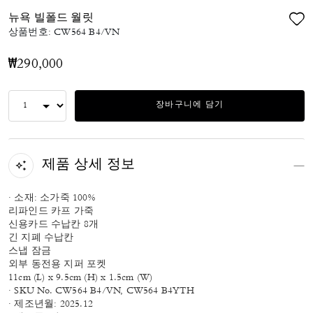
뉴욕 빌폴드 월릿
상품번호:
CW564 B4/VN
₩290,000
장바구니에 담기
제품 상세 정보
· 소재: 소가죽 100%
리파인드 카프 가죽
신용카드 수납칸 8개
긴 지폐 수납칸
스냅 잠금
외부 동전용 지퍼 포켓
11cm (L) x 9.5cm (H) x 1.5cm (W)
· SKU No. CW564 B4/VN, CW564 B4YTH
· 제조년월: 2025.12