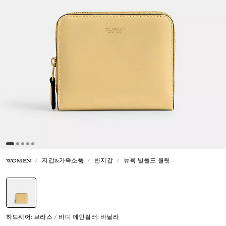
WOMEN
지갑&가죽소품
반지갑
뉴욕 빌폴드 월릿
선택됨
하드웨어: 브라스 / 바디 메인컬러: 바닐라