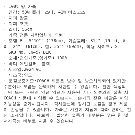
· 100% 양 가죽
· 안감: 58% 폴리에스터, 42% 비스코스
· 지퍼 잠금
· 지퍼 포켓
· 길이: 56cm
· 가죽 전문 세탁업체에 의뢰
· 모델 키: 5'10"" (178cm), 가슴둘레: 31"" (79cm), 허
리: 24"" (61cm), 힙: 35"" (89cm), 착용 사이즈: S
· SKU No. CN457 BLK
· 소재:천연가죽(양가죽) 100%
· 바디 메인컬러: 블랙
· 제조일:2024.01
· 제조국:인도
· 품질보증기준:COACH 제품은 방수 및 방오처리되어 있지만
수분이나 오염을 완벽하게 차단할 수 없습니다. 진한 색상의
데님 또는 대량의 안료 염료가 사용된 기타 의류와의 접촉 시
COACH 제품에 이염될 수 있습니다. 습기와 잦은 마찰은 이염
가능성을 증가시킵니다. 직사광선에 장시간 노출될 경우 제품
이 손상될 수 있습니다. 가죽은 시간이 지남에 따라 변하는 천
연 소재입니다. 패브릭에 발생한 얼룩의 대부분은 젖은 천 및
저자극성 비누로 지울 수 있습니다.