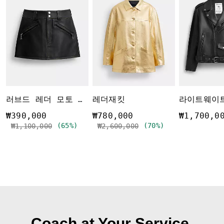
레더재킷
러브드 레더 모토 미니 스커트
₩390,000
₩780,000
₩1,700,0
가격 인하 전
인하됨
(65%)
가격 인하 전
인하됨
(70%)
₩1,100,000
₩2,600,000
Coach at Your Service.