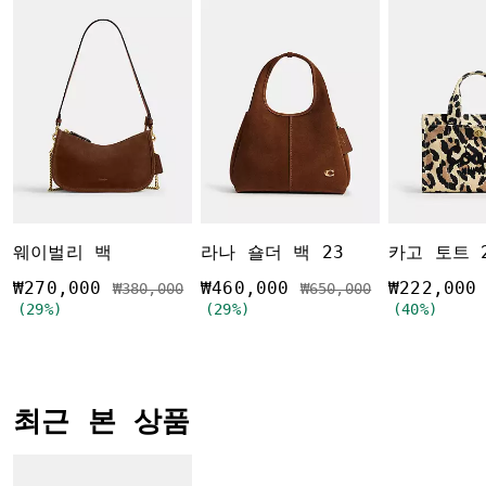
웨이벌리 백
라나 숄더 백 23
₩270,000
₩460,000
₩222,000
가격 인하 전
인하됨
가격 인하 전
인하됨
₩380,000
₩650,000
(29%)
(29%)
(40%)
최근 본 상품