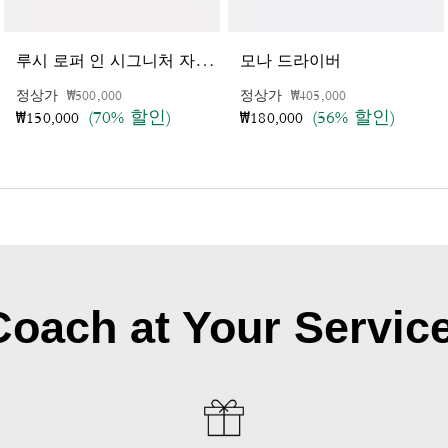
루
시 로퍼 인 시그니처 자카드
모나 드라이버
가격 인하 전
인하됨
가격 인하 전
인하됨
정상가
₩500,000
정상가
₩405,000
(70% 할인)
(56% 할인)
₩150,000
₩180,000
Coach at Your Service