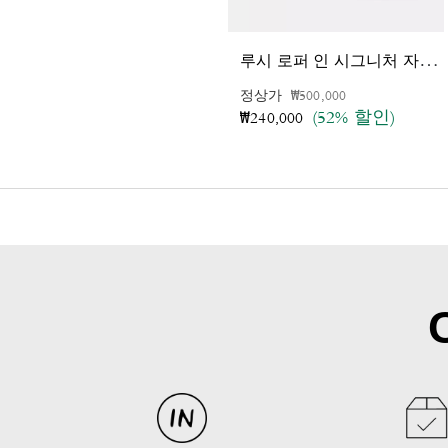
루
시 로퍼 인 시그니처 자카드
가격 인하 전
인하됨
정상가
₩500,000
(52% 할인)
₩240,000