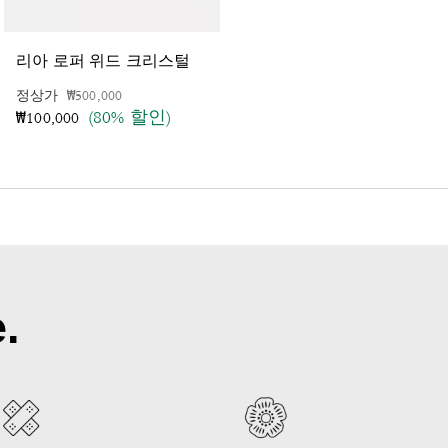
R
eversible Tonal Signature Windbreaker
리아 로퍼 위드 크리스털
가격 인하 전
인하됨
정상가
₩500,000
가격 인하 전
인하됨
정상가
₩1,025,000
(80% 할인)
(70% 할인)
₩100,000
₩310,000
.