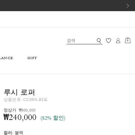
0
RANCE
GIFT
루시 로퍼
상품번호:
CCH95-BLK
가격 인하 전
인하됨
정상가
₩500,000
₩240,000
(52% 할인)
컬러:
블랙