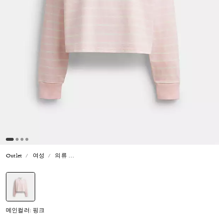
Outlet
여성
의류
호스 앤 캐리지 스트라이프드 럭비 폴로 인 오가닉 코
선택됨
메인컬러: 핑크