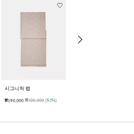
카
고 토트 백 20 위드 레오파드 프린트
시그니처 랩
가격 인하 전
인하됨
₩400,000
(52%)
가격 인하 전
인하됨
₩190,000
₩270,000
(40%)
₩162,000