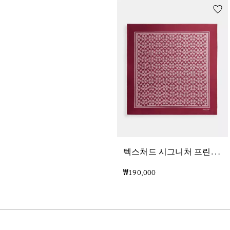
텍
스처드 시그니처 프린트 실크 스퀘어 스카프
₩190,000