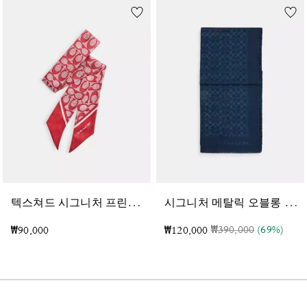
텍
스쳐드 시그니처 프린트 실크 스키니 스카프
시
그니처 메탈릭 오블롱 스카프
가격 인하 전
인하됨
₩390,000
(69%)
₩90,000
₩120,000