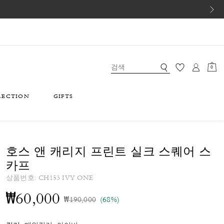
0
LECTION
GIFTS
호스 앤 캐리지 프린트 실크 스퀘어 스
카프
상품번호:
CH153 IVY ONE
₩60,000
가격 인하 전
인하됨
₩190,000
(68%)