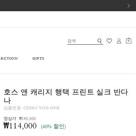
0
LECTION
GIFTS
호스 앤 캐리지 행택 프린트 실크 반다
나
상품번호:
CDH03 YOG ONE
가격 인하 전
인하됨
정상가
₩190,000
₩114,000
(40% 할인)