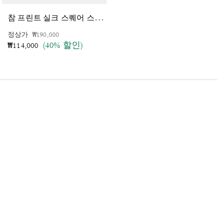
참
프린트 실크 스퀘어 스카프
시
그니처 호스 앤 캐리지 프린트 실크 스퀘어 스카프
가격 인하 전
인하됨
정상가
₩190,000
가격 인하 전
인하됨
정상가
₩290,000
(40% 할인)
(55% 할인)
₩114,000
₩130,000