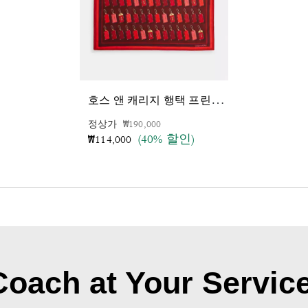
호
스 앤 캐리지 행택 프린트 실크 반다나
가격 인하 전
인하됨
정상가
₩190,000
(40% 할인)
₩114,000
Coach at Your Service