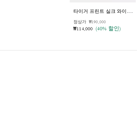
타
이거 프린트 실크 와이드 스키니 스카프
가격 인하 전
인하됨
정상가
₩190,000
(40% 할인)
₩114,000