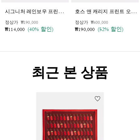
시
그니처 레인보우 프린트 실크 트라이앵글 스카프
호
스 앤 캐리지 프린트 오버사이즈드 머플러
가격 인하 전
인하됨
가격 인하 전
인하됨
정상가
₩190,000
정상가
₩400,000
(40% 할인)
(52% 할인)
₩114,000
₩190,000
최근 본 상품