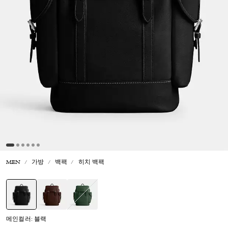
MEN
가방
백팩
히치 백팩
선택됨
메인컬러: 블랙