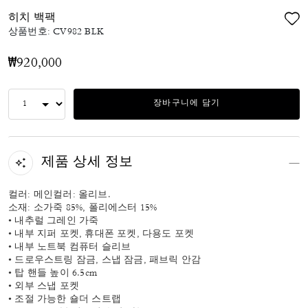
히치 백팩
상품번호:
CV982 BLK
₩920,000
장바구니에 담기
제품 상세 정보
컬러: 메인컬러: 올리브.
소재: 소가죽 85%, 폴리에스터 15%
• 내추럴 그레인 가죽
• 내부 지퍼 포켓, 휴대폰 포켓, 다용도 포켓
• 내부 노트북 컴퓨터 슬리브
• 드로우스트링 잠금, 스냅 잠금, 패브릭 안감
• 탑 핸들 높이 6.5cm
• 외부 스냅 포켓
• 조절 가능한 숄더 스트랩