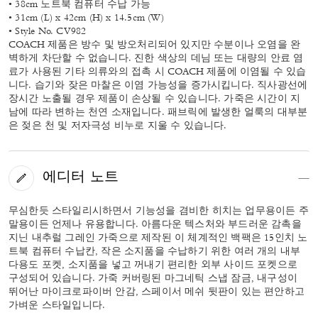
• 38cm 노트북 컴퓨터 수납 가능
• 31cm (L) x 42cm (H) x 14.5cm (W)
• Style No. CV982
COACH 제품은 방수 및 방오처리되어 있지만 수분이나 오염을 완
벽하게 차단할 수 없습니다. 진한 색상의 데님 또는 대량의 안료 염
료가 사용된 기타 의류와의 접촉 시 COACH 제품에 이염될 수 있습
니다. 습기와 잦은 마찰은 이염 가능성을 증가시킵니다. 직사광선에
장시간 노출될 경우 제품이 손상될 수 있습니다. 가죽은 시간이 지
남에 따라 변하는 천연 소재입니다. 패브릭에 발생한 얼룩의 대부분
은 젖은 천 및 저자극성 비누로 지울 수 있습니다.
에디터 노트
무심한듯 스타일리시하면서 기능성을 겸비한 히치는 업무용이든 주
말용이든 언제나 유용합니다. 아름다운 텍스처와 부드러운 감촉을
지닌 내추럴 그레인 가죽으로 제작된 이 체계적인 백팩은 15인치 노
트북 컴퓨터 수납칸, 작은 소지품을 수납하기 위한 여러 개의 내부
다용도 포켓, 소지품을 넣고 꺼내기 편리한 외부 사이드 포켓으로
구성되어 있습니다. 가죽 커버링된 마그네틱 스냅 잠금, 내구성이
뛰어난 마이크로파이버 안감, 스페이서 메쉬 뒷판이 있는 편안하고
가벼운 스타일입니다.