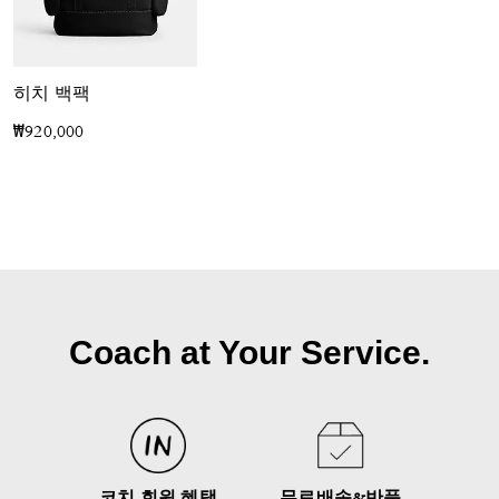
히치 백팩
₩920,000
Coach at Your Service.