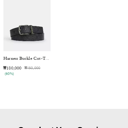
Harness Buckle Cut-To-Size Reversible Belt, 38 Mm
가격 인하 전
인하됨
₩180,000
₩450,000
(60%)