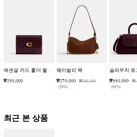
웨이벌리 백
에센셜 카드 홀더 월릿 인 컬러블럭
가격 인하 전
인하됨
가
₩250,000
₩270,000
₩550,000
₩380,000
₩1
(29%)
(50%)
최근 본 상품