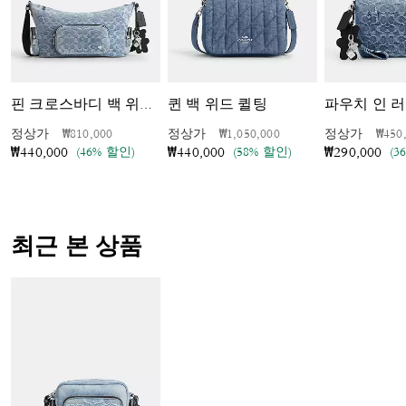
퀸 백 위드 퀼팅
핀 크로스바디 백 위드 포켓 인 러브드 시그니처 데님 위드 참
가격 인하 전
인하됨
가격 인하 전
인하됨
가격 
정상가
₩810,000
정상가
₩1,050,000
정상가
₩450
(46% 할인)
(58% 할인)
(3
₩440,000
₩440,000
₩290,000
최근 본 상품