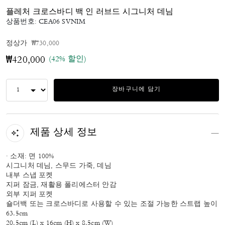
플레처 크로스바디 백 인 러브드 시그니처 데님
상품번호:
CEA06 SVNIM
가격 인하 전
인하됨
정상가
₩730,000
(42% 할인)
₩420,000
장바구니에 담기
제품 상세 정보
· 소재: 면 100%
시그니처 데님, 스무드 가죽, 데님
내부 스냅 포켓
지퍼 잠금, 재활용 폴리에스터 안감
외부 지퍼 포켓
숄더백 또는 크로스바디로 사용할 수 있는 조절 가능한 스트랩 높이
63.5cm
20.5cm (L) x 16cm (H) x 8.5cm (W)