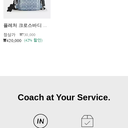
플레처 크로스바디 백 인 러브드 시그니처 데님
가격 인하 전
인하됨
정상가
₩730,000
(42% 할인)
₩420,000
Coach at Your Service.