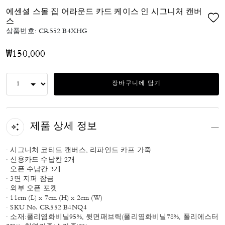
에센셜 스몰 집 어라운드 카드 케이스 인 시그니처 캔버
스
상품번호:
CR552 B4XHG
₩150,000
장바구니에 담기
제품 상세 정보
· 시그니처 코티드 캔버스, 리파인드 카프 가죽
· 신용카드 수납칸 2개
· 오픈 수납칸 3개
· 3면 지퍼 잠금
· 외부 오픈 포켓
· 11cm (L) x 7cm (H) x 2cm (W)
· SKU No. CR552 B4NQ4
· 소재:폴리염화비닐95%, 뒷면패브릭(폴리염화비닐78%, 폴리에스터