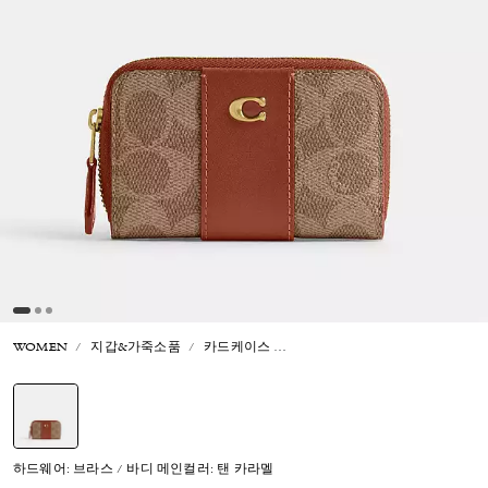
WOMEN
지갑&가죽소품
카드케이스
에센셜 스몰 집 어라운드 카드 케
선택됨
하드웨어: 브라스 / 바디 메인컬러: 탠 카라멜